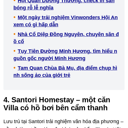
Hội Quán Dương Thương, check in sân
bóng rỗ lễ nghĩa
Một ngày trải nghiệm Vinwonders Hội An
xem có gì hấp dẫn
Nhà Cổ Diệp Đồng Nguyên, chuyên săn đ
ồ cổ
Tụy Tiên Đường Minh Hương, tìm hiểu n
guồn gốc người Minh Hương
Tam Quan Chùa Bà Mụ, địa điểm chụp hì
nh sống ảo của giới trẻ
4. Santori Homestay – một căn
Villa có hồ bơi bên cẩm thanh
Lưu trú tại Santori trải nghiệm văn hóa địa phương –