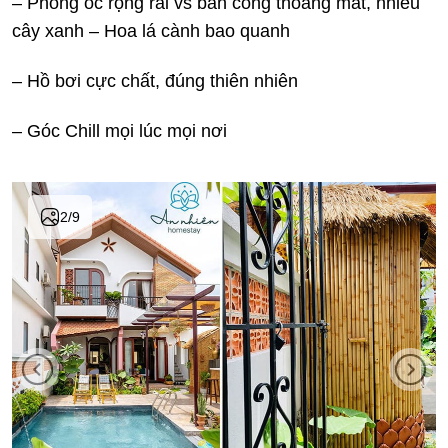
– Phòng ốc rộng rãi vs ban công thoáng mát, nhiều
cây xanh – Hoa lá cành bao quanh
– Hồ bơi cực chất, đúng thiên nhiên
– Góc Chill mọi lúc mọi nơi
2
/
9