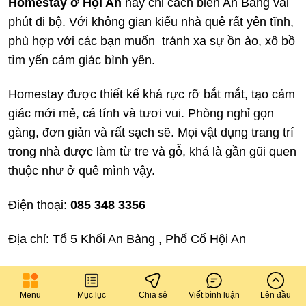
Homestay ở Hội An
này chỉ cách biển An Bàng vài
phút đi bộ. Với không gian kiểu nhà quê rất yên tĩnh,
phù hợp với các bạn muốn tránh xa sự ồn ào, xô bồ
tìm yến cảm giác bình yên.
Homestay được thiết kế khá rực rỡ bắt mắt, tạo cảm
giác mới mẻ, cá tính và tươi vui. Phòng nghỉ gọn
gàng, đơn giản và rất sạch sẽ. Mọi vật dụng trang trí
trong nhà được làm từ tre và gỗ, khá là gần gũi quen
thuộc như ở quê mình vậy.
Điện thoại:
085 348 3356
Địa chỉ: Tổ 5 Khối An Bàng , Phố Cổ Hội An
Link Agoda:
https://www.agoda.com/vi&hid=12150
59
Menu
Mục lục
Chia sẻ
Viết bình luận
Lên đầu