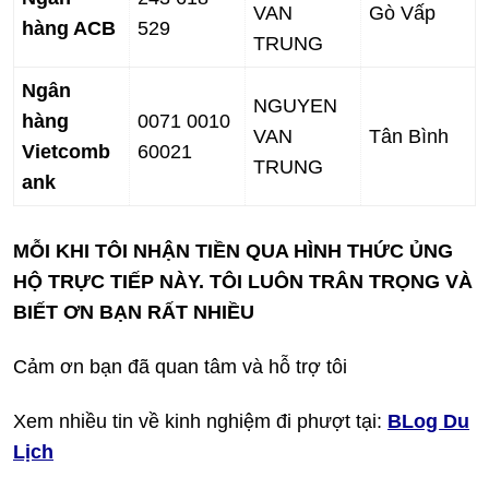
VAN
Gò Vấp
hàng ACB
529
TRUNG
Ngân
NGUYEN
hàng
0071 0010
VAN
Tân Bình
Vietcomb
60021
TRUNG
ank
MỖI KHI TÔI NHẬN TIỀN QUA HÌNH THỨC ỦNG
HỘ TRỰC TIẾP NÀY. TÔI LUÔN TRÂN TRỌNG VÀ
BIẾT ƠN BẠN RẤT NHIỀU
Cảm ơn bạn đã quan tâm và hỗ trợ tôi
Xem nhiều tin về kinh nghiệm đi phượt tại:
BLog Du
Lịch