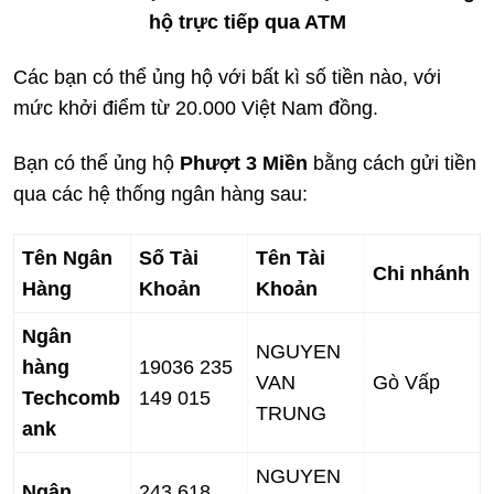
hộ trực tiếp qua ATM
Các bạn có thể ủng hộ với bất kì số tiền nào, với
mức khởi điểm từ 20.000 Việt Nam đồng.
Bạn có thể ủng hộ
Phượt 3 Miền
bằng cách gửi tiền
qua các hệ thống ngân hàng sau:
Tên Ngân
Số Tài
Tên Tài
Chi nhánh
Hàng
Khoản
Khoản
Ngân
NGUYEN
hàng
19036 235
VAN
Gò Vấp
Techcomb
149 015
TRUNG
ank
NGUYEN
Ngân
243 618