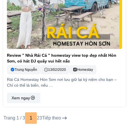
Review ” Nhà Rái Cá ” homestay view top đẹp nhất Hòn
Sơn, có hát DJ quẩy vui hết nấc
Trung Nguyễn
13/02/2020
Homestay
Rái Cá Homestay Hòn Sơn nơi lưu giữ lại kỷ niệm cho bạn –
Chỉ có thể là biển, nếu …
Xem ngay
Trang 1 / 3
1
2
3
Tiếp theo