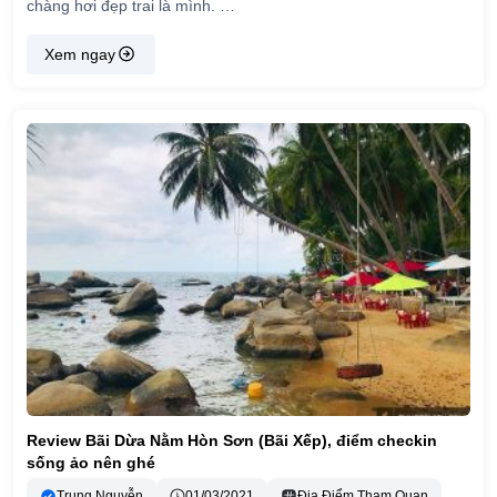
chàng hơi đẹp trai là mình. …
Xem ngay
Review Bãi Dừa Nằm Hòn Sơn (Bãi Xếp), điểm checkin
sống ảo nên ghé
Trung Nguyễn
01/03/2021
Địa Điểm Tham Quan