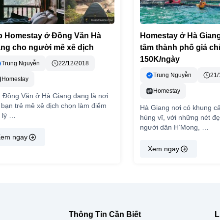
p Homestay ở Đồng Văn Hà
Homestay ở Hà Giang
ang cho người mê xê dịch
tâm thành phố giá chỉ
150K/ngày
Trung Nguyễn
22/12/2018
Trung Nguyễn
21/
Homestay
Homestay
 Đồng Văn ở Hà Giang đang là nơi
 bạn trẻ mê xê dịch chọn làm điểm
Hà Giang nơi có khung c
 lý …
hùng vĩ, với những nét đ
người dân H’Mong, …
em ngay
Xem ngay
Thông Tin Cần Biết
L