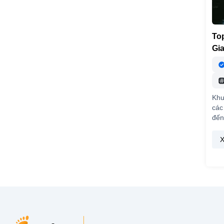
To
Gi
Khu
các
đến
X