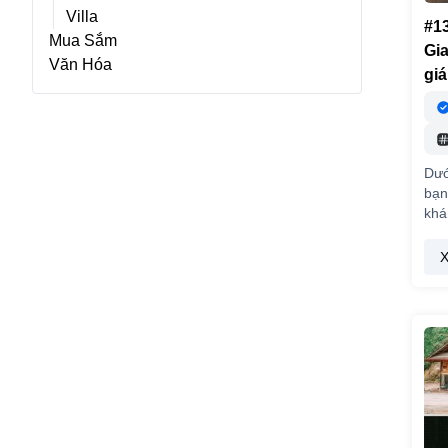
Villa
#1
Mua Sắm
Gia
Văn Hóa
gi
Dướ
bạn
kh
X