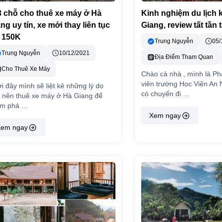
3 chỗ cho thuê xe máy ở Hà
Kinh nghiệm du lịch
ng uy tín, xe mới thay liên tục
Giang, review tất tần t
á 150K
Trung Nguyễn
05/
Trung Nguyễn
10/12/2021
Địa Điểm Tham Quan
Cho Thuê Xe Máy
Chào cả nhà , mình là Ph
viên trường Học Viện An 
i đây mình sẽ liệt kê những lý do
có chuyến đi …
 nên thuê xe máy ở Hà Giang để
ám phá …
Xem ngay
em ngay