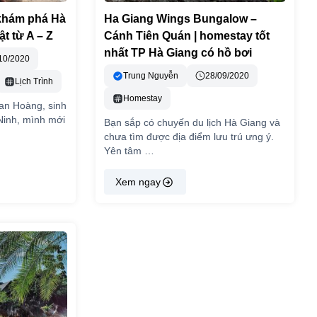
 khám phá Hà
Ha Giang Wings Bungalow –
ật từ A – Z
Cánh Tiên Quán | homestay tốt
nhất TP Hà Giang có hồ bơi
10/2020
Trung Nguyễn
28/09/2020
Lịch Trình
Homestay
an Hoàng, sinh
Ninh, mình mới
Bạn sắp có chuyến du lịch Hà Giang và
chưa tìm được địa điểm lưu trú ưng ý.
Yên tâm …
Xem ngay