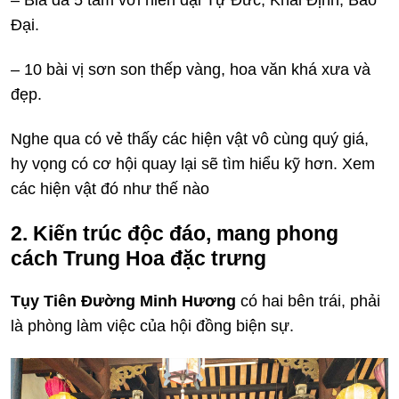
– Bia đá 5 tấm với niên đại Tự Đức, Khải Định, Bảo
Đại.
– 10 bài vị sơn son thếp vàng, hoa văn khá xưa và
đẹp.
Nghe qua có vẻ thấy các hiện vật vô cùng quý giá,
hy vọng có cơ hội quay lại sẽ tìm hiểu kỹ hơn. Xem
các hiện vật đó như thế nào
2. Kiến trúc độc đáo, mang phong
cách Trung Hoa đặc trưng
Tụy Tiên Đư­ờng Minh Hương
có hai bên trái, phải
là phòng làm việc của hội đồng biện sự.