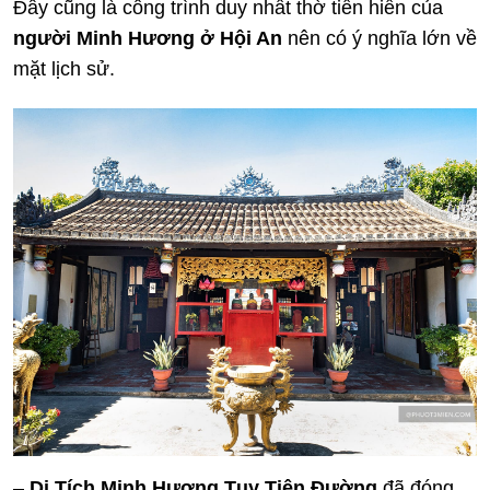
Đây cũng là công trình duy nhất thờ tiền hiền của
người Minh Hương ở Hội An
nên có ý nghĩa lớn về
mặt lịch sử.
–
Di Tích Minh Hương Tụy Tiên Đường
đã đóng