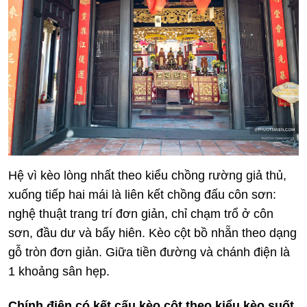
Hệ vì kèo lòng nhất theo kiểu chồng rường giả thủ,
xuống tiếp hai mái là liên kết chồng đấu côn sơn:
nghệ thuật trang trí đơn giản, chỉ chạm trổ ở côn
sơn, đầu dư và bẩy hiên. Kèo cột bồ nhẵn theo dạng
gỗ tròn đơn giản. Giữa tiền đường và chánh điện là
1 khoảng sân hẹp.
Chính điện có kết cấu kèo cột theo kiểu kèo suốt,