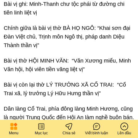
Bài vị ghi: Minh-Thanh chư tộc phái từ đường chi
tiên linh liệt vị
Chính giữa là bài vị thờ BÀ HỌ NGÔ: “Khai sơn đại
Đàn Việt chủ, Trịnh môn Ngô thị, pháp danh Diệu
Thành thần vị”
Bài vị thờ HỘI MINH VĂN: “Văn Xương miếu, Minh
Văn hội, hội viên tiền vãng liệt vị”
Bài vị còn lại thờ LÝ TRƯỞNG XÃ CỔ TRAI: “Cổ
Trai xã, lý trưởng Lý Hữu Hưng thần vị”
Dân làng Cổ Trai, phía đông làng Minh Hương, cũng
là người Trung Quốc đến Hội An làm nghề buôn bán.
Lý trưởng Lý Hữu Hưng được phụng tự như hậu
Menu
Mục lục
Chia sẻ
Viết bình luận
Lên đầu
hiền