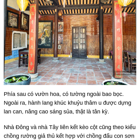
Phía sau có v­ườn hoa, có tư­ờng ngoài bao bọc.
Ngoài ra, hành lang khúc khuỷu thâm u đ­ược dựng
lan can, nâng cao sáng sủa, thật là tân kỳ.
Nhà Đông và nhà Tây liên kết kèo cột cũng theo kiểu
chồng rường giả thủ kết hợp với chồng đấu con sơn