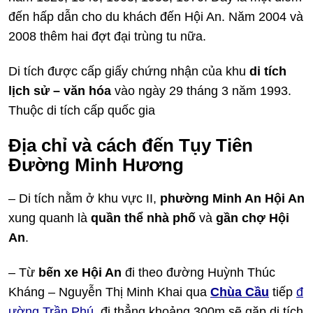
đến hấp dẫn cho du khách đến Hội An. Năm 2004 và
2008 thêm hai đợt đại trùng tu nữa.
Di tích được cấp giấy chứng nhận của khu
di tích
lịch sử – văn hóa
vào ngày 29 tháng 3 năm 1993.
Thuộc di tích cấp quốc gia
Địa chỉ và cách đến Tụy Tiên
Đường Minh Hương
– Di tích nằm ở khu vực II,
phường Minh An Hội An
xung quanh là
quần thể nhà phố
và
gần chợ Hội
An
.
– Từ
bến xe Hội An
đi theo đường Huỳnh Thúc
Kháng – Nguyễn Thị Minh Khai qua
Chùa Cầu
tiếp
đ
ường Trần Phú
, đi thẳng khoảng 300m sẽ gặp di tích