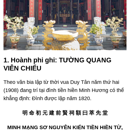
1. Hoành phi ghi:
TƯỜNG QUANG
VIỄN CHIẾU
Theo văn bia lập từ thời vua Duy Tân năm thứ hai
(1908) đang trí tại đình tiền hiền Minh Hương có thể
khẳng định: Đình được lập năm 1820.
明 命 初 元 建 前 賢 祠 額 曰 萃 先 堂
MINH MẠNG SƠ NGUYÊN KIẾN TIỀN HIỀN TỪ,