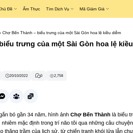
Chủ Đề
Ẩm Thực
Tìm Dịch Vụ
Mã Giảm Giá
›
Chợ Bến Thành – biểu trưng của một Sài Gòn hoa lệ kiều diễm
iểu trưng của một Sài Gòn hoa lệ kiều
20/10/2022
0
2,758
gắn bó gần 34 năm, hình ảnh
Chợ Bến Thành
là biểu t
 nhiêm mặc định trong trí não tôi qua những câu chuyệ
o thăng trầm của lịch sử, từ chiến tranh khói lửa lẫn ch