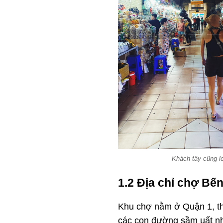
Khách tây cũng l
1.2 Địa chỉ chợ Bế
Khu chợ nằm ở Quận 1, th
các con đường sầm uất nh