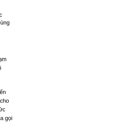
c
cùng
tạm
i
Bến
 cho
tức
a gọi