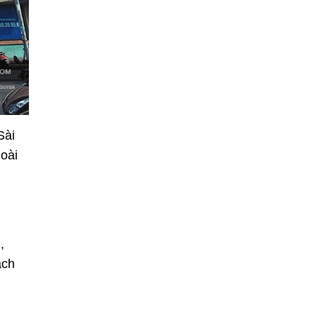
Sài
oài
,
ách