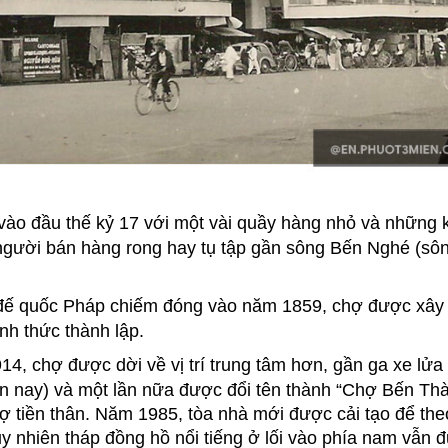
ào đầu thế kỷ 17 với một vài quầy hàng nhỏ và những 
gười bán hàng rong hay tụ tập gần sông Bến Nghé (sô
ị đế quốc Pháp chiếm đóng vào năm 1859, chợ được xây
h thức thành lập.
14, chợ được dời về vị trí trung tâm hơn, gần ga xe lửa
ện nay) và một lần nữa được đổi tên thành “Chợ Bến Th
hợ tiền thân. Năm 1985, tòa nhà mới được cải tạo để the
uy nhiên tháp đồng hồ nổi tiếng ở lối vào phía nam vẫn 