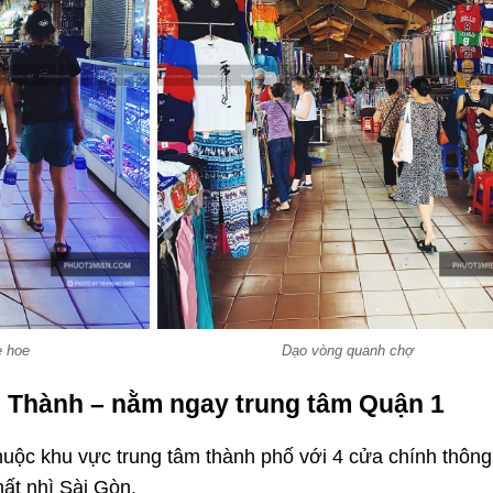
e hoe
Dạo vòng quanh chợ
n Thành – nằm ngay trung tâm Quận 1
uộc khu vực trung tâm thành phố với 4 cửa chính thông
ất nhì Sài Gòn.