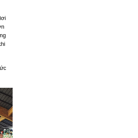
Nơi
ớn
ớng
khi
hức