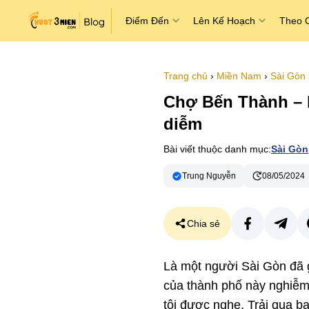
Điểm Đến
Lên Kế Hoạch
Theo 
Trang chủ
›
Miền Nam
›
Sài Gòn
Chợ Bến Thành – b
diễm
Bài viết thuộc danh mục:
Sài Gòn
Trung Nguyễn
08/05/2024
Chia sẻ
Là một người Sài Gòn đã 
của thành phố này nghiễm
tôi được nghe. Trải qua ba