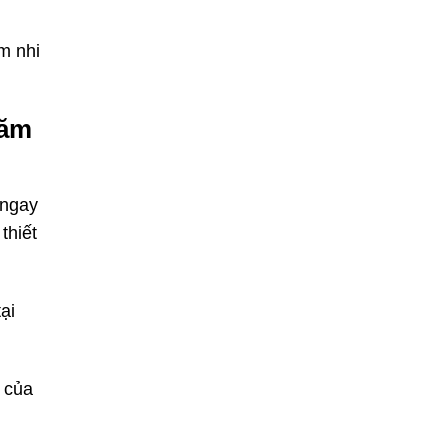
m nhi
năm
 ngay
thiết
ại
 của