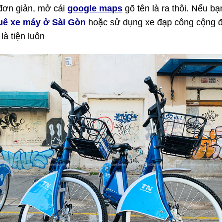
đơn giản, mở cái
google maps
gõ tên là ra thôi. Nếu bạ
uê xe máy ở Sài Gòn
hoặc sử dụng xe đạp công cộng đ
là tiện luôn