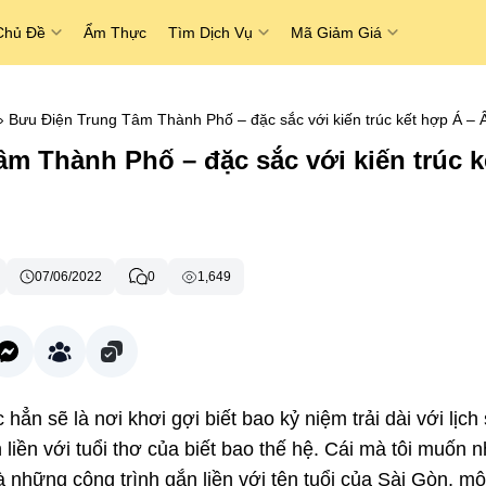
Chủ Đề
Ẩm Thực
Tìm Dịch Vụ
Mã Giảm Giá
›
Bưu Điện Trung Tâm Thành Phố – đặc sắc với kiến trúc kết hợp Á – 
m Thành Phố – đặc sắc với kiến trúc k
07/06/2022
0
1,649
c hẳn sẽ là nơi khơi gợi biết bao kỷ niệm trải dài với lịch
n liền với tuổi thơ của biết bao thế hệ. Cái mà tôi muốn 
là những công trình gắn liền với tên tuổi của Sài Gòn, mộ