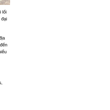
 lối
 đại
địa
 đến
hiểu
s,