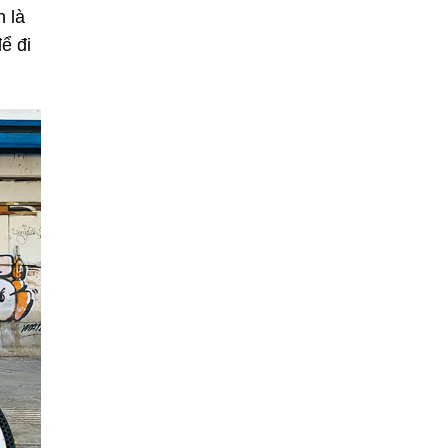
n là
ể đi