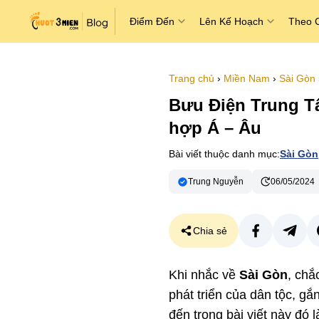
Điểm Đến
Lên Kế Hoạch
Theo 
Trang chủ
›
Miền Nam
›
Sài Gòn
Bưu Điện Trung Tâ
hợp Á – Âu
Bài viết thuộc danh mục:
Sài Gòn
Trung Nguyễn
06/05/2024
Chia sẻ
Khi nhắc về
Sài Gòn
, chắ
phát triển của dân tộc, gắ
đến trong bài viết này đó 