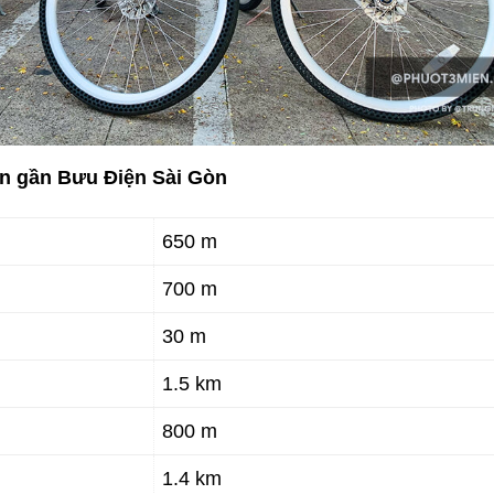
an gần Bưu Điện Sài Gòn
650 m
700 m
30 m
1.5 km
800 m
1.4 km