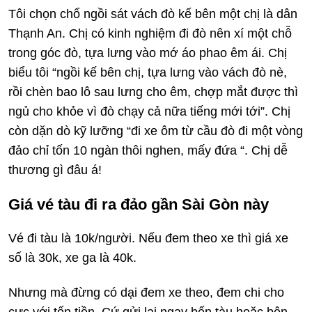
Tôi chọn chổ ngồi sát vách đò kế bên một chị là dân
Thạnh An. Chị có kinh nghiệm đi đò nên xí một chỗ
trong góc đò, tựa lưng vào mớ áo phao êm ái. Chị
biểu tôi “ngồi kế bên chị, tựa lưng vào vách đò nè,
rồi chèn bao lô sau lưng cho êm, chợp mắt được thì
ngủ cho khỏe vì đò chạy cả nữa tiếng mới tới”. Chị
còn dặn dò kỹ lưỡng “đi xe ôm từ cầu đò đi một vòng
đảo chỉ tốn 10 ngàn thôi nghen, mấy đứa “. Chị dễ
thương gì đâu á!
Giá vé tàu đi ra đảo gần Sài Gòn này
Vé đi tàu là 10k/người. Nếu đem theo xe thì giá xe
số là 30k, xe ga là 40k.
Nhưng mà đừng có dại đem xe theo, đem chi cho
cực với tốn tiền. Cứ gửi lại ngay bến tàu hoặc bên