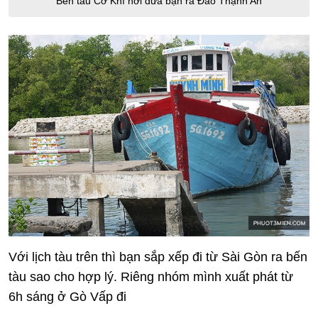
Bến tàu Cơ Khí nơi đưa bạn ra Đảo Thạnh An
Với lịch tàu trên thì bạn sắp xếp đi từ Sài Gòn ra bến
tàu sao cho hợp lý. Riêng nhóm mình xuất phát từ
6h sáng ở Gò Vấp đi