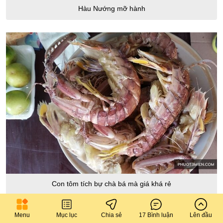
Hàu Nướng mỡ hành
Con tôm tích bự chà bá mà giá khá rẻ
Tổng chi phí hết 600k cho bữa ăn 4 người, no căng
Menu
Mục lục
Chia sẻ
17 Bình luận
Lên đầu