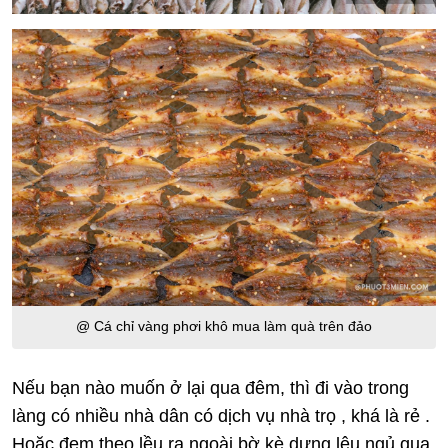
@ Cá chỉ vàng phơi khô mua làm quà trên đảo
Nếu bạn nào muốn ở lại qua đêm, thì đi vào trong
làng có nhiều nhà dân có dịch vụ nhà trọ , khá là rẻ .
Hoặc đem theo lều ra ngoài bờ kè dựng lêu ngủ qua