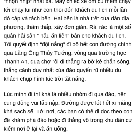
“nhộn nhịp” nhất xã. Mấy chiếc xe ôm cũ mèm chạy
tới chạy lui như con thoi đón khách du lịch mỗi lần
đò cập và tách bến. Hai bên là nhà trệt của dân địa
phương, thâm thấp, xây đơn giản. Rải rác là một số
quán hải sản “ nấu ăn liền” bán cho khách du lịch.
Tôi quyết định “đội nắng” đi bộ hết con đường chính
qua Lăng Ông Thủy Tướng, vòng qua trường học
Thạnh An, qua chợ rồi đi thẳng ra bờ kè chắn sóng,
thắng cảnh duy nhất của đảo quyến rũ nhiều du
khách chụp hình lúc trời tắt nắng.
Lúc mình đi thì khá là nhiều nhóm đi qua đảo, nên
cũng đông vui tấp nập. Đường được lót hết xi măng
khá sạch sẽ. Tới nơi, các bạn có thể đi dọc theo con
đê khám phá đảo hoặc đi thẳng vô trong khu dân cư
kiếm nơi ở lại và ăn uống.