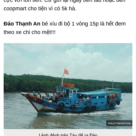
coopmart cho tiện vì có 5k hà.
Đảo Thạnh An
bé xíu đi bộ 1 vòng 15p là hết đem
theo xe chi cho mệt!!!
Lênh đênh trên Tàu để ra Đảo