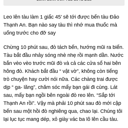
Leo lên tàu làm 1 giấc 45’ sẽ tới được bến tàu Đảo
Thạnh An. Bạn nào say tàu thì nhớ mua thuốc mà
uống trước cho đỡ say
Chừng 10 phút sau, đò tách bến, hướng mũi ra biển.
Tàu bắt đầu nhảy sóng nhè nhẹ rồi mạnh dần. Nước
bắn vèo vèo trước mũi đò và cả các cửa sổ hai bên
hông đò. Khách bắt đầu “ vật vờ”, không còn tiếng
trò chuyện hay cười nói nữa. Các chàng trai được
dịp “ ga- lăng”, chăm sóc mấy bạn gái đi cùng. Lát
sau, mấy bạn ngồi bên ngoài đò reo lên. “Sắp tới
Thạnh An rồi”. Vậy mà phải 10 phút sau đò mới cập
bến sau một hồi đò nghiêng qua, chao lại. Chúng tôi
lại lục tục mang dép, xỏ giày vác ba lô lên cầu tàu.