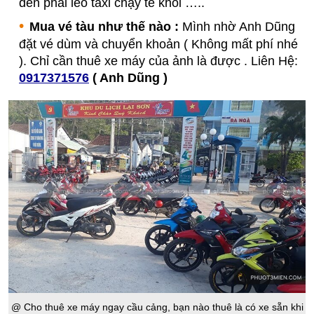
đến phải leo taxi chạy té khói …..
Mua vé tàu như thế nào :
Mình nhờ Anh Dũng
đặt vé dùm và chuyển khoản ( Không mất phí nhé
). Chỉ cần thuê xe máy của ảnh là được . Liên Hệ:
0917371576
( Anh Dũng )
@ Cho thuê xe máy ngay cầu cảng, bạn nào thuê là có xe sẵn khi