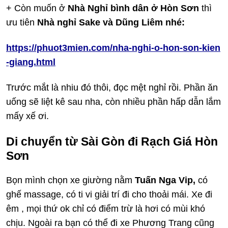
+ Còn muốn ở
Nhà Nghỉ bình dân ở Hòn Sơn
thì
ưu tiên
Nhà nghỉ Sake và Dũng Liêm nhé:
https://phuot3mien.com/nha-nghi-o-hon-son-kien
-giang.html
Trước mắt là nhiu đó thôi, đọc mệt nghỉ rồi. Phần ăn
uống sẽ liệt kê sau nha, còn nhiều phần hấp dẫn lắm
mấy xế ơi.
Di chuyển từ Sài Gòn đi Rạch Giá Hòn
Sơn
Bọn mình chọn xe giường nằm
Tuấn Nga Vip,
có
ghế massage, có ti vi giải trí đi cho thoải mái. Xe đi
êm , mọi thứ ok chỉ có điểm trừ là hơi có mùi khó
chịu. Ngoài ra bạn có thể đi xe Phương Trang cũng