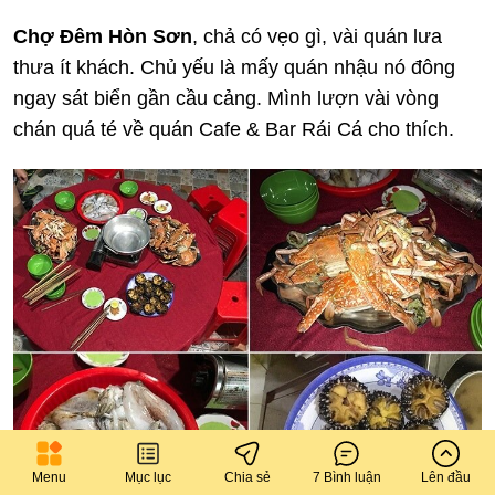
Chợ Đêm Hòn Sơn
, chả có vẹo gì, vài quán lưa
thưa ít khách. Chủ yếu là mấy quán nhậu nó đông
ngay sát biển gần cầu cảng. Mình lượn vài vòng
chán quá té về quán Cafe & Bar Rái Cá cho thích.
Menu
Mục lục
Chia sẻ
7 Bình luận
Lên đầu