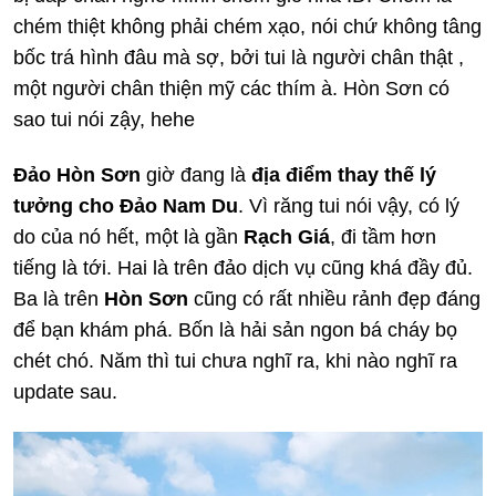
chém thiệt không phải chém xạo, nói chứ không tâng
bốc trá hình đâu mà sợ, bởi tui là người chân thật ,
một người chân thiện mỹ các thím à. Hòn Sơn có
sao tui nói zậy, hehe
Đảo Hòn Sơn
giờ đang là
địa điểm thay thế lý
tưởng cho Đảo Nam Du
. Vì răng tui nói vậy, có lý
do của nó hết, một là gần
Rạch Giá
, đi tầm hơn
tiếng là tới. Hai là trên đảo dịch vụ cũng khá đầy đủ.
Ba là trên
Hòn Sơn
cũng có rất nhiều rảnh đẹp đáng
để bạn khám phá. Bốn là hải sản ngon bá cháy bọ
chét chó. Năm thì tui chưa nghĩ ra, khi nào nghĩ ra
update sau.