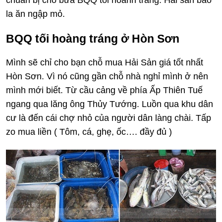
chuẩn bị cho bữa BQQ tối hoành tráng. Hải sản bao
la ăn ngập mỏ.
BQQ tối hoàng tráng ở Hòn Sơn
Mình sẽ chỉ cho bạn chỗ mua Hải Sản giá tốt nhất
Hòn Sơn. Vì nó cũng gần chỗ nhà nghỉ mình ở nên
mình mới biết. Từ cầu cảng về phía Ấp Thiên Tuế
ngang qua lăng ông Thủy Tướng. Luồn qua khu dân
cư là đến cái chợ nhỏ của người dân làng chài. Tấp
zo mua liền ( Tôm, cá, ghẹ, ốc…. đầy đủ )