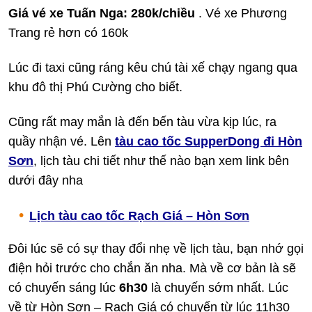
Giá vé xe Tuấn Nga: 280k/chiều
. Vé xe Phương
Trang rẻ hơn có 160k
Lúc đi taxi cũng ráng kêu chú tài xế chạy ngang qua
khu đô thị Phú Cường cho biết.
Cũng rất may mắn là đến bến tàu vừa kịp lúc, ra
quầy nhận vé. Lên
tàu cao tốc SupperDong đi Hòn
Sơn
, lịch tàu chi tiết như thế nào bạn xem link bên
dưới đây nha
Lịch tàu cao tốc Rạch Giá – Hòn Sơn
Đôi lúc sẽ có sự thay đổi nhẹ về lịch tàu, bạn nhớ gọi
điện hỏi trước cho chắn ăn nha. Mà về cơ bản là sẽ
có chuyến sáng lúc
6h30
là chuyến sớm nhất. Lúc
về từ Hòn Sơn – Rạch Giá có chuyến từ lúc 11h30