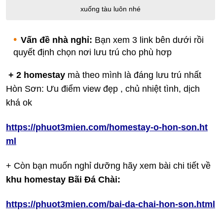
xuống tàu luôn nhé
Vấn đề nhà nghỉ:
Bạn xem 3 link bên dưới rồi
quyết định chọn nơi lưu trú cho phù hơp
+ 2 homestay
mà theo mình là đáng lưu trú nhất
Hòn Sơn: Ưu điểm view đẹp , chủ nhiệt tình, dịch
khá ok
https://phuot3mien.com/homestay-o-hon-son.ht
ml
+ Còn bạn muốn nghỉ dưỡng hãy xem bài chi tiết về
khu homestay Bãi Đá Chài:
https://phuot3mien.com/bai-da-chai-hon-son.html