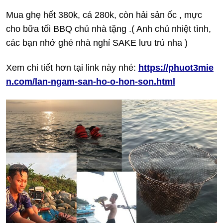
Mua ghẹ hết 380k, cá 280k, còn hải sản ốc , mực
cho bữa tối BBQ chủ nhà tặng .( Anh chủ nhiệt tình,
các bạn nhớ ghé nhà nghỉ SAKE lưu trú nha )
Xem chi tiết hơn tại link này nhé:
https://phuot3mie
n.com/lan-ngam-san-ho-o-hon-son.html