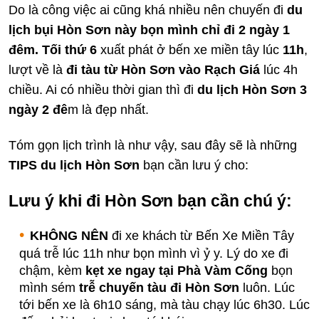
Do là công việc ai cũng khá nhiều nên chuyến đi
du
lịch bụi Hòn Sơn này bọn mình chỉ đi 2 ngày 1
đêm. Tối thứ 6
xuất phát ở bến xe miền tây lúc
11h
,
lượt về là
đi tàu từ Hòn Sơn vào Rạch Giá
lúc 4h
chiều. Ai có nhiều thời gian thì đi
du lịch Hòn Sơn 3
ngày 2 đê
m là đẹp nhất.
Tóm gọn lịch trình là như vậy, sau đây sẽ là những
TIPS du lịch Hòn Sơn
bạn cần lưu ý cho:
Lưu ý khi đi Hòn Sơn bạn cần chú ý:
KHÔNG NÊN
đi xe khách từ Bến Xe Miền Tây
quá trễ lúc 11h như bọn mình vì ỷ y. Lý do xe đi
chậm, kèm
kẹt xe ngay tại Phà Vàm Cống
bọn
mình sém
trễ chuyến tàu đi Hòn Sơn
luôn. Lúc
tới bến xe là 6h10 sáng, mà tàu chạy lúc 6h30. Lúc