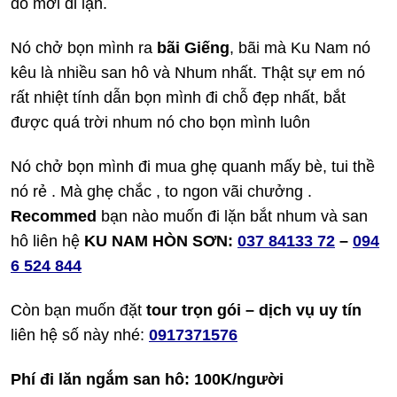
đó mới đi lặn.
Nó chở bọn mình ra
bãi Giếng
, bãi mà Ku Nam nó
kêu là nhiều san hô và Nhum nhất. Thật sự em nó
rất nhiệt tính dẫn bọn mình đi chỗ đẹp nhất, bắt
được quá trời nhum nó cho bọn mình luôn
Nó chở bọn mình đi mua ghẹ quanh mấy bè, tui thề
nó rẻ . Mà ghẹ chắc , to ngon vãi chưởng .
Recommed
bạn nào muốn đi lặn bắt nhum và san
hô liên hệ
KU NAM HÒN SƠN:
037 84133 72
–
094
6 524 844
Còn bạn muốn đặt
tour trọn gói – dịch vụ uy tín
liên hệ số này nhé:
0917371576
Phí đi lăn ngắm san hô: 100K/người