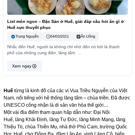
List món ngon – Đặc Sản ở Huế, giải đáp câu hỏi ăn gì ở
Huế cực thuyết phục
Trung Nguyễn
04/03/2021
Ăn Uống
Nhắc đến Huế, người ta không chỉ nhớ đến nó bởi là thành
phố của những cung điện, lăng tẩm. …
Xem ngay
Huế
từng là kinh đô của các vị Vua Triều Nguyễn của Việt
Nam, nổi tiếng với hệ thống lăng tẩm – chùa triền. Đã được
UNESCO công nhận là di sản văn hóa thế giới…
Một vài địa điểm tham quan hấp dẫn như: Đại Nội
Huế, lăng Khải Định, lăng Tự Đức, lăng Minh Mạng, lăng
Thiệu Trị, chùa Thiên Mụ, nhà thờ Phủ Cam, trường Quốc
Học Huế, chợ Đông Ba, đầm Lập An, vịnh Lăng Cô, biển