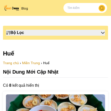
Bộ Lọc
Huế
Trang chủ
›
Miền Trung
›
Huế
Nội Dung Mới Cập Nhật
Có
8
kết quả hiển thị