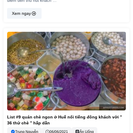
điểm đến thu hút khách …
Xem ngay
List #9 quán chè ngon ở Huế nổi tiếng đông khách với ”
36 thứ chè ” hấp dẫn
Trung Nguyễn
06/06/2021
Ăn Uống