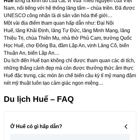
Huế
từng là kinh đô của các vị Vua Triều Nguyễn của Việt
Nam, nổi tiếng với hệ thống lăng tẩm – chùa triền. Đã được
UNESCO công nhận là di sản văn hóa thế giới…
Một vài địa điểm tham quan hấp dẫn như: Đại Nội
Huế, lăng Khải Định, lăng Tự Đức, lăng Minh Mạng, lăng
Thiệu Trị, chùa Thiên Mụ, nhà thờ Phủ Cam, trường Quốc
Học Huế, chợ Đông Ba, đầm Lập An, vịnh Lăng Cô, biển
Thuận An, biển Lập An…
Du lịch đến Huế bạn không chỉ được tham quan các di tích,
những thắng cảnh đẹp mà còn được thưởng thức ẩm thực
Huế đặc trưng, các món ăn chế biến cầu kỳ tỉ mỷ mang đậm
nét mỹ thuật luôn tạo cảm giác ngon miệng…
Du lịch Huế – FAQ
Ở Huế có gì hấp dẫn?