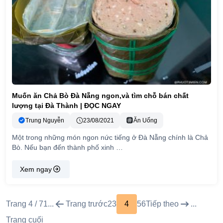
Muốn ăn Chả Bò Đà Nẵng ngon,và tìm chỗ bán chất
lượng tại Đà Thành | ĐỌC NGAY
Trung Nguyễn
23/08/2021
Ăn Uống
Một trong những món ngon nức tiếng ở Đà Nẵng chính là Chả
Bò. Nếu bạn đến thành phố xinh …
Xem ngay
Trang 4 / 7
1
...
Trang trước
2
3
4
5
6
Tiếp theo
...
Trang cuối