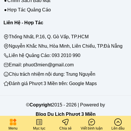
Chính Sách Bảo Mật
Hợp Tác Quảng Cáo
Liên Hệ - Hợp Tác
Thống Nhất, P.16, Q. Gò Vấp, TP.HCM
Nguyễn Khắc Nhu, Hòa Minh, Liên Chiểu, TP.Đà Nẵng
Liên hệ Quảng Cáo:
093 2010 990
Email: phuot3mien@gmail.com
Chịu trách nhiệm nội dung:
Trung Nguyễn
Đánh giá Phượt 3 Miền trên:
Google Maps
©
Copyright
2015 - 2026 | Powered by
Blog Du Lịch Phượt 3 Miền
Made with
in Sai Gon & Da Nang
Menu
Mục lục
Chia sẻ
Viết bình luận
Lên đầu