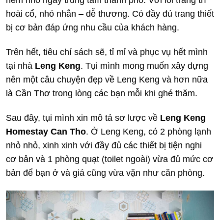
hẻm nhỏ ngay trung tâm thành phố. Với lối trang trí
hoài cổ, nhỏ nhắn – dễ thương. Có đầy đủ trang thiết
bị cơ bản đáp ứng nhu cầu của khách hàng.
Trên hết, tiêu chí sách sẽ, tỉ mỉ và phục vụ hết mình
tại nhà
Leng Keng
. Tụi mình mong muốn xây dựng
nên một câu chuyện đẹp về Leng Keng và hơn nữa
là Cần Thơ trong lòng các bạn mỗi khi ghé thăm.
Sau đây, tụi mình xin mô tả sơ lược về
Leng Keng
Homestay Can Tho
. Ở Leng Keng, có 2 phòng lạnh
nhỏ nhỏ, xinh xinh với đầy đủ các thiết bị tiện nghi
cơ bản và 1 phòng quạt (toilet ngoài) vừa đủ mức cơ
bản để bạn ở và giá cũng vừa vặn như căn phòng.