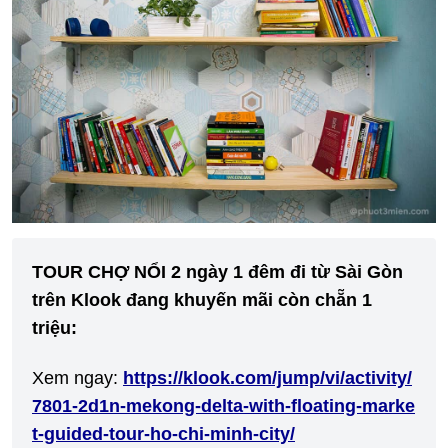
TOUR CHỢ NỔI 2 ngày 1 đêm đi từ Sài Gòn
trên Klook đang khuyến mãi còn chẵn 1
triệu:
Xem ngay:
https://klook.com/jump/vi/activity/
7801-2d1n-mekong-delta-with-floating-marke
t-guided-tour-ho-chi-minh-city/