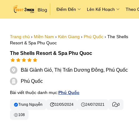
Điểm Đến
Lên Kế Hoạch
Theo 
Trang chủ
›
Miền Nam
›
Kiên Giang
›
Phú Quốc
›
The Shells
Resort & Spa Phu Quoc
The Shells Resort & Spa Phu Quoc
Bãi Giành Gió, Thị Trấn Dương Đông, Phú Quốc
Phú Quốc
Bài viết thuộc danh mục:
Phú Quốc
Trung Nguyễn
02/05/2024
24/07/2021
0
108