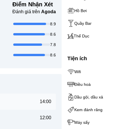
Điểm Nhận Xét
Hồ Bơi
Đánh giá trên
Agoda
Quầy Bar
8.9
8.6
Thể Dục
7.8
8.6
Tiện ích
Wifi
Điều hoà
Dầu gội, dầu xả
14:00
Kem đánh răng
12:00
Máy sấy