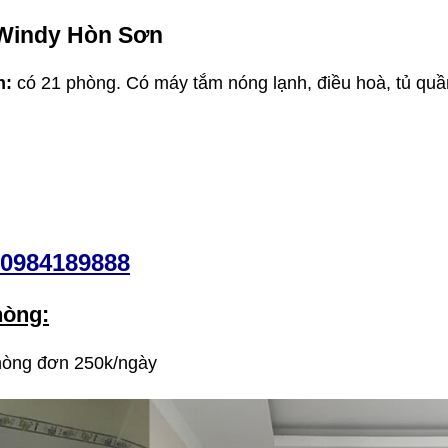
 Windy Hòn Sơn
n:
có 21 phòng. Có máy tắm nóng lạnh, điều hoà, tủ quầ
0984189888
hòng:
hòng đơn 250k/ngày