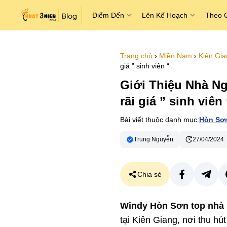
Điểm Đến
Lên Kế Hoạch
Theo 
Trang chủ
›
Miền Nam
›
Kiên Gia
giá ” sinh viên “
Giới Thiệu Nhà N
rãi giá ” sinh viên 
Bài viết thuộc danh mục:
Hòn Sơ
Trung Nguyễn
27/04/2024
Chia sẻ
Windy Hòn Sơn top nhà n
tại Kiên Giang, nơi thu hú