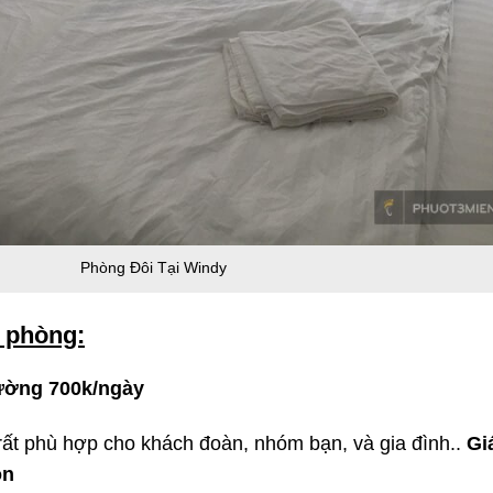
Phòng Đôi Tại Windy
á phòng:
ường 700k/ngày
rất phù hợp cho khách đoàn, nhóm bạn, và gia đình..
Gi
ôn