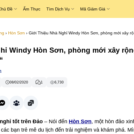
Chủ Đề
Ẩm Thực
Tìm Dịch Vụ
Mã Giảm Giá
ng
›
Hòn Sơn
›
Giới Thiệu Nhà Nghỉ Windy Hòn Sơn, phòng mới xây rộ
ghỉ Windy Hòn Sơn, phòng mới xây rộ
“
n
08/02/2020
1
6,730
ghỉ tốt trên Đảo
– Nói đến
Hòn Sơn
, một hòn đảo xin
t các bạn trẻ mê du lịch đến trải nghiệm và khám phá. M