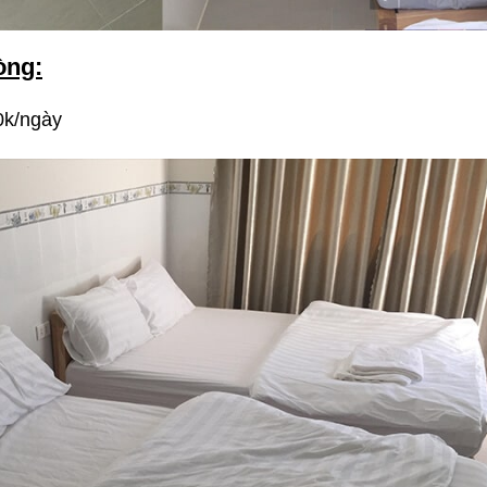
òng:
0k/ngày