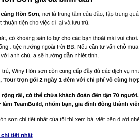
 cảng Hòn Sơn,
nơi là trung tâm của đảo, tập trung qu
t thuận tiện cho việc đi lại và lưu trú.
mát, có khoảng sân to bự cho các bạn thoải mái vui chơi.
ng , tiệc nướng ngoài trời BB. Nếu cần tư vấn chỗ mua
 với anh chủ, a sẽ hướng dẫn nhiệt tình.
ưu trú, Winy Hòn sơn còn cung cấp đầy đủ các dịch vụ nh
, Tour trọn gói 2 ngày 1 đêm với chi phí vô cùng hợ
 rộng rãi, có thể chứa khách đoàn đến tận 70 người.
y làm TeamBuild, nhóm bạn, gia đình đông thành vi
òn sơn chi tiết nhất của tôi thì xem bài viết bên dưới nh
chi tiết nhất