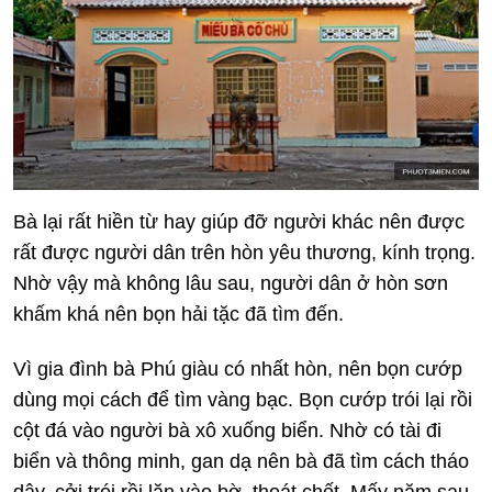
Bà lại rất hiền từ hay giúp đỡ người khác nên được
rất được người dân trên hòn yêu thương, kính trọng.
Nhờ vậy mà không lâu sau, người dân ở hòn sơn
khấm khá nên bọn hải tặc đã tìm đến.
Vì gia đình bà Phú giàu có nhất hòn, nên bọn cướp
dùng mọi cách để tìm vàng bạc. Bọn cướp trói lại rồi
cột đá vào người bà xô xuống biển. Nhờ có tài đi
biển và thông minh, gan dạ nên bà đã tìm cách tháo
dây, cởi trói rồi lặn vào bờ, thoát chết. Mấy năm sau,