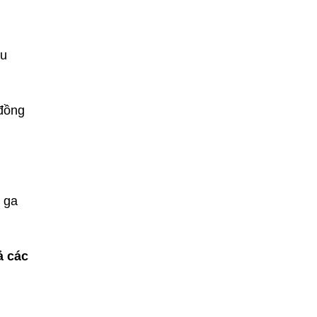
hu
đồng
y ga
ả các