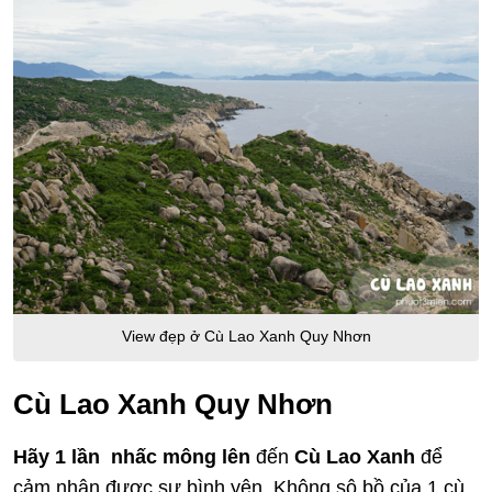
View đẹp ở Cù Lao Xanh Quy Nhơn
Cù Lao Xanh Quy Nhơn
Hãy 1 lần nhấc mông lên
đến
Cù Lao Xanh
để
cảm nhận được sự bình yên. Không sô bồ của 1 cù