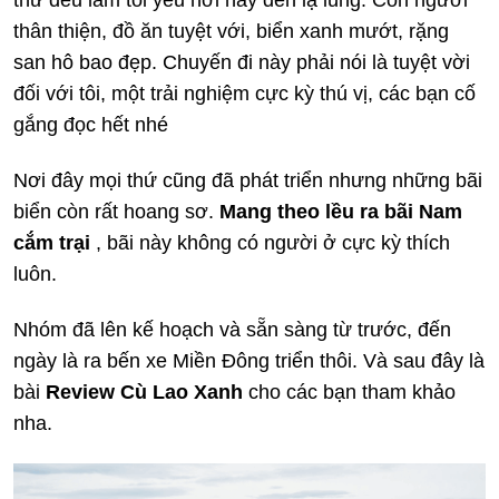
thứ đều làm tôi yêu nơi này đến lạ lùng. Con người
thân thiện, đồ ăn tuyệt với, biển xanh mướt, rặng
san hô bao đẹp. Chuyến đi này phải nói là tuyệt vời
đối với tôi, một trải nghiệm cực kỳ thú vị, các bạn cố
gắng đọc hết nhé
Nơi đây mọi thứ cũng đã phát triển nhưng những bãi
biển còn rất hoang sơ.
Mang theo lều ra bãi Nam
cắm trại
, bãi này không có người ở cực kỳ thích
luôn.
Nhóm đã lên kế hoạch và sẵn sàng từ trước, đến
ngày là ra bến xe Miền Đông triển thôi. Và sau đây là
bài
Review Cù Lao Xanh
cho các bạn tham khảo
nha.