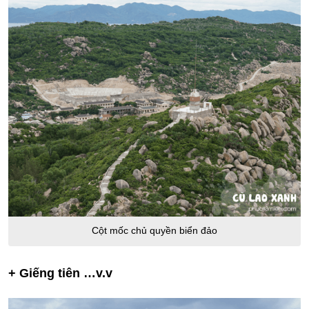
Cột mốc chủ quyền biển đảo
+ Giếng tiên …v.v