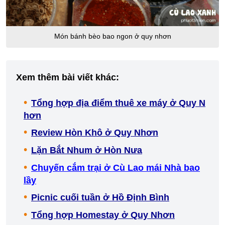
Món bánh bèo bao ngon ở quy nhơn
Xem thêm bài viết khác:
Tổng hợp địa điểm thuê xe máy ở Quy N
hơn
Review Hòn Khô ở Quy Nhơn
Lặn Bắt Nhum ở Hòn Nưa
Chuyến cắm trại ở Cù Lao mái Nhà b
ao
lầy
Picnic cuối tuần ở Hồ Định Bình
Tổng hợp Homestay ở Quy Nhơn