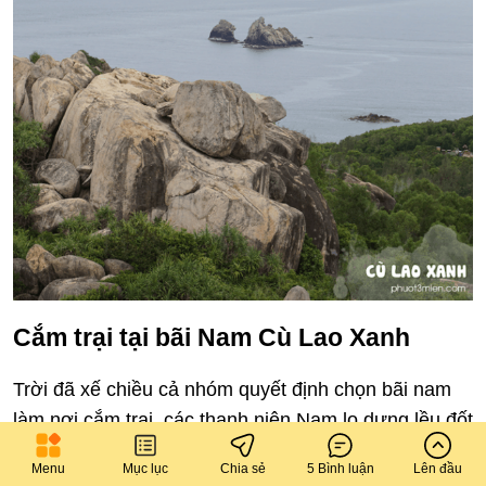
Cắm trại tại bãi Nam Cù Lao Xanh
Trời đã xế chiều cả nhóm quyết định chọn bãi nam
làm nơi cắm trại. các thanh niên Nam lo dựng lều đốt
lửa, nữ lo đồ nhậu 😀
Menu
Mục lục
Chia sẻ
5 Bình luận
Lên đầu