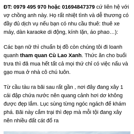
ĐT: 0979 495 970 hoặc 01694847379
cứ liên hệ với
vợ chồng anh này. Họ rất nhiệt tình và dễ thương có
đầy đủ dịch vụ nếu bạn có nhu cầu thuê: thuê xe
máy, dàn karaoke di động, kính lặn, áo phao…):
Các bạn nữ thì chuẩn bị đồ còn chúng tôi đi loanh
quanh
tham quan Cù Lao Xanh
. Thức ăn cho buổi
trưa thì đã mua hết tất cả mọi thứ chỉ có việc nấu và
gạo mua ở nhà cô chú luôn.
Từ cầu tàu ra bãi sau rất gần , nơi đây đang xây 1
cái đập chứa nước nên quang cảnh hơi dơ không
được đẹp lắm. Lục sùng từng ngóc ngách để khám
phá. Bãi này cắm trại thì đẹp mà mỗi tội đang xây
nên nhiều đất cát đổ ra