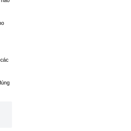
e nào
ho
 các
đúng