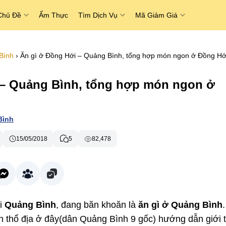
Chủ Đề
Ẩm Thực
Tìm Dịch Vụ
Mã Giảm Giá
Bình
›
Ăn gì ở Đồng Hới – Quảng Bình, tổng hợp món ngon ở Đồng Hới
 – Quảng Bình, tổng hợp món ngon ở
Bình
15/05/2018
5
82,478
đi
Quảng Bình
, đang băn khoăn là
ăn gì ở Quảng Bình
 thổ địa ở đây(dân Quảng Bình 9 gốc) hướng dẫn giới t