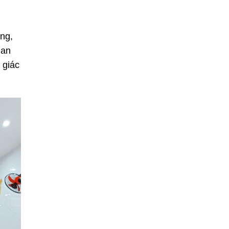
ng,
ian
 giác