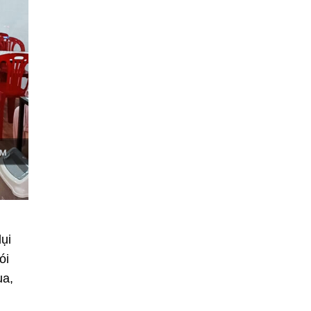
ụi
ói
ua,