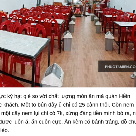
ực kỳ hạt giẻ so với chất lượng món ăn mà quán Hiền
hách. Một to bún đầy ủ chỉ có 25 cành thôi. Còn nem l
một cây nem lụi chỉ có 7k, xứng đáng tiền mình bỏ ra, n
được luôn á, ăn cuốn cực. Ăn kèm có bánh tráng, đồ ch
lèo.