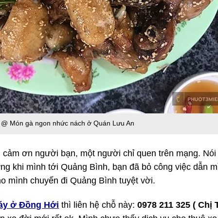
@ Món gà ngon nhức nách ở Quán Lưu An
n cảm ơn người bạn, một người chỉ quen trên mạng. Nói
ng khi mình tới Quảng Bình, bạn đã bỏ công việc dẫn m
o mình chuyến đi Quảng Bình tuyệt vời.
áy ở Đồng Hới
thì liên hệ chỗ này:
0978 211 325 ( Chị 