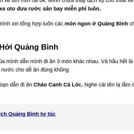
àn xe đời mới rất ok. Mình chưa thấy dịch vụ cho thuê x
xe oto đưa rước sân bay miễn phí luôn.
mình xin tổng hợp luôn các
món ngon ở Quảng Bình
c
Hới Quảng Bình
ủa mình dẫn mình đi ăn 3 món khác nhau. Và hầu hết là
í nước cho dễ ăn đúng không
bạn dẫn đi ăn
Cháo Canh Cá Lóc.
Nghe cái tên lạ lắm 
ịch Quảng Bình tự túc