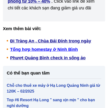
phòng từ 10% – 40%
, Click vào link để xem
chi tiết các khách sạn đang giảm giá ưu đãi
Xem thêm bài viết:
Đi Tràng An , Chùa Bái Đính trong ngày
Tổng hợp homestay ở Ninh Bình
Phượt Quảng Bình check in sống ảo
Có thể bạn quan tâm
Chỗ cho thuê xe máy ở Hạ Long Quảng Ninh giá từ
120K – 02/2025
Top #6 Resort Hạ Long ” sang xịn mịn ” cho bạn
nghỉ dưỡng