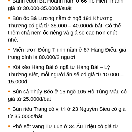
Bánh cuốn Bà Hoành nằm ở 66 Tô Hiến Thành
giá từ 30.000-35.000đ/suất
Bún ốc Bà Lương nằm ở ngõ 191 Khương
Thượng có giá từ 35.000 – 40.000đ/ bát. Có thể
thêm chả nem ốc riêng và giá sẽ cao hơn chút
nhé.
Miến lươn Đông Thịnh nằm ở 87 Hàng Điếu, giá
trung bình là 80.000/2 người
Xôi xéo Hàng Bài ở ngã tư Hàng Bài – Lý
Thường Kiệt, mỗi người ăn sẽ có giá từ 10.000 –
15.000đ
Bún cá Thúy Béo ở 15 ngõ 105 Hồ Tùng Mậu có
giá từ 25.000đ/bát
Bún riêu Trang có vị trí ở 23 Nguyễn Siêu có giá
từ 35.000đ/bát
Phở sốt vang Tư Lùn ở 34 Ấu Triệu có giá từ