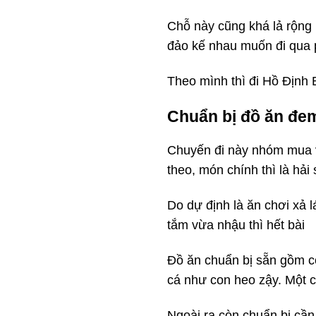
Chỗ này cũng khá lả rộng
đảo kế nhau muốn đi qua 
Theo mình thì đi Hồ Định 
Chuẩn bị đồ ăn đe
Chuyến đi này nhóm mua và
theo, món chính thì là hả
Do dự định là ăn chơi xả 
tắm vừa nhậu thì hết bài
Đồ ăn chuẩn bị sẵn gồm 
cá như con heo zậy. Một 
Ngoài ra còn chuẩn bị cầ