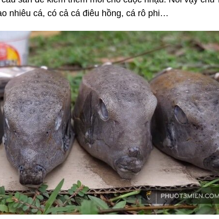
o nhiêu cá, có cả cá điêu hồng, cá rô phi…