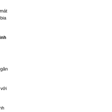
 mát
 bia
ình
ngăn
 với
nh