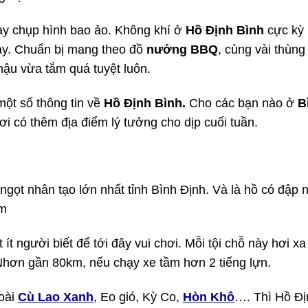
ày chụp hình bao ảo. Không khí ở
Hồ Định Bình
cực kỳ
này. Chuẩn bị mang theo đồ
nướng BBQ
, cùng vài thùng
hậu vừa tắm quá tuyệt luôn.
ột số thông tin về
Hồ Định Bình.
Cho các bạn nào ở
B
ơi có thêm địa điểm lý tưởng cho dịp cuối tuần.
ngọt nhân tạo lớn nhất tỉnh Bình Định. Và là hồ có đập 
am
ít người biết để tới đây vui chơi. Mỗi tội chỗ này hơi xa
ơn gần 80km, nếu chạy xe tầm hơn 2 tiếng lựn.
oài
Cù Lao Xanh
, Eo gió, Kỳ Co,
Hòn Khô
…. Thì Hồ Đị