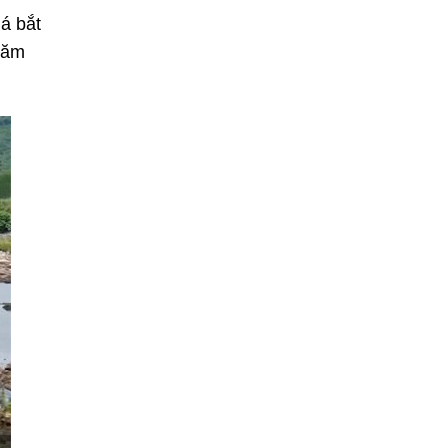
á bắt
năm