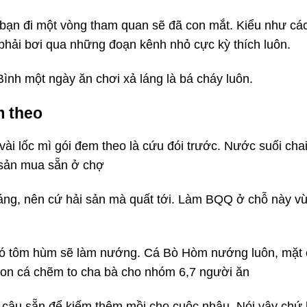
 bạn đi một vòng tham quan sẽ đã con mắt. Kiểu như cá
phải bơi qua những đoạn kênh nhỏ cực kỳ thích luôn.
Bình một ngày ăn chơi xả láng là bá cháy luôn.
m theo
i lốc mì gói đem theo là cứu đói trước. Nước suối cha
i sản mua sẵn ở chợ
láng, nên cứ hải sản mà quất tới. Làm BQQ ở chỗ này v
có tôm hùm sẽ làm nướng. Cá Bò Hòm nướng luôn, mặt
con cá chẽm to cha bà cho nhóm 6,7 người ăn
n câu sẵn để kiếm thêm mồi cho cuộc nhậu. Nói vậy chứ