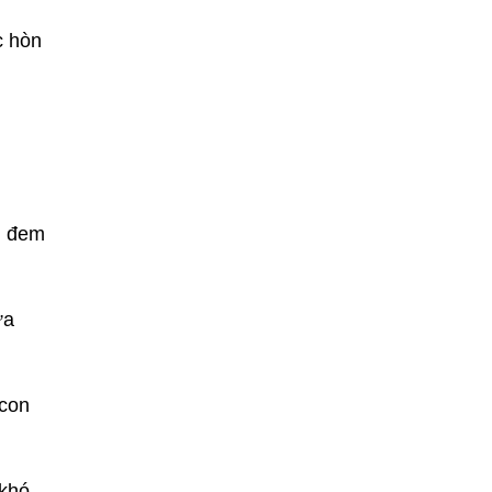
c hòn
i đem
ừa
 con
 khó