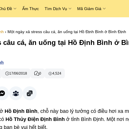
Chủ Đề
Ẩm Thực
Tìm Dịch Vụ
Mã Giảm Giá
nh
›
Một ngày xả stress câu cá, ăn uống tại Hồ Định Bình ở Bình Định
s câu cá, ăn uống tại Hồ Định Bình ở B
nh
17/06/2018
0
4,524
 ở
Hồ Định Bình
, chỗ này bao lý tưởng có điều hơi xa m
 có
Hồ Thủy Điện Định Bình
ở tỉnh Bình Định. Một nơi n
g bạn bè vui hết biết.