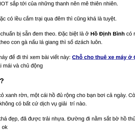
HOT sắp tới của những thanh nên mê thiên nhiên.
ặc có lều cắm trại qua đêm thì cũng khá là tuyệt.
chuẩn bị sẵn đem theo. Đặc biệt là ở
Hồ Định Bình
có r
heo con gà nấu lá giang thì số dzách luôn.
áy để đi thì xem bài viết này:
Chỗ cho thuê xe máy ở
ải mái và chủ động
 ?
ỏ xanh rờn, một cái hồ đủ rộng cho bạn bơi cả ngày. C
không có bất cứ dịch vụ giải trí nào.
há đẹp, đã được trải nhựa. Đường đi nằm sắt bờ hồ th
 ok