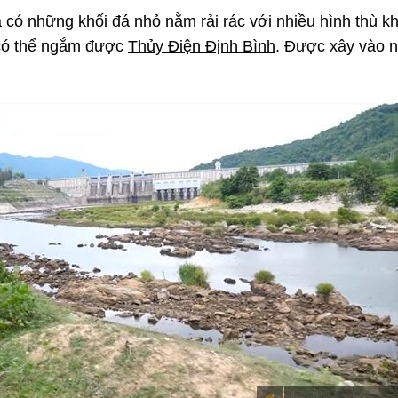
 có những khối đá nhỏ nằm rải rác với nhiều hình thù kh
 có thể ngắm được
Thủy Điện Định Bình
. Được xây vào 