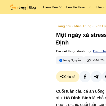
Điểm Đến
Lên Kế Hoạch
Theo 
Trang chủ
›
Miền Trung
›
Bình Đị
Một ngày xả stres
Định
Bài viết thuộc danh mục:
Bình Đị
Trung Nguyễn
25/04/2024
Chia sẻ
Cuối tuần câu cá ăn uống
xíu.
Hồ Định Bình
là chỗ
ngơi , picnic cuối tuần cùn