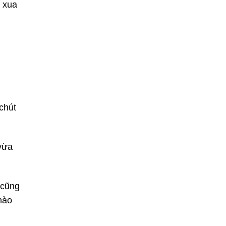
 xua
chút
vừa
 cũng
 nào