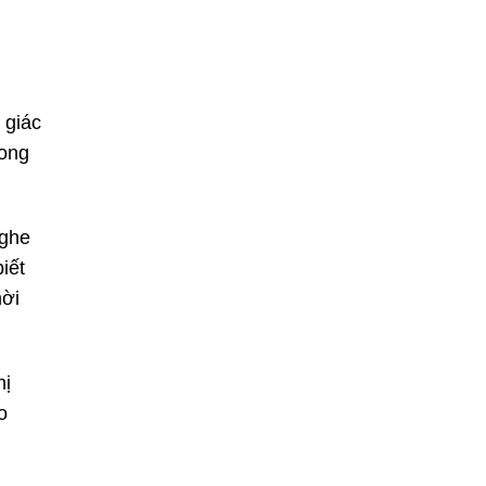
 giác
rong
nghe
iết
hời
hị
o