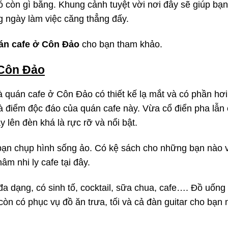
còn gì bằng. Khung cảnh tuyệt vời nơi đây sẽ giúp bạn
 ngày làm việc căng thẳng đấy.
án cafe ở Côn Đảo
cho bạn tham khảo.
ở Côn Đảo
à quán cafe ở Côn Đảo có thiết kế lạ mắt và có phần hơi
là điểm độc đáo của quán cafe này. Vừa cổ điển pha lẫn 
y lên đèn khá là rực rỡ và nổi bật.
bạn chụp hình sống ảo. Có kệ sách cho những bạn nào 
âm nhi ly cafe tại đây.
 đa dạng, có sinh tố, cocktail, sữa chua, cafe…. Đồ uống
 còn có phục vụ đồ ăn trưa, tối và cả đàn guitar cho bạn