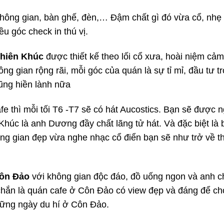
 không gian, bàn ghế, đèn,… Đậm chất gì đó vừa cổ, nhẹ
ều góc check in thú vị.
Phiên Khúc
được thiết kế theo lối cổ xưa, hoài niệm cảm
ông gian rộng rãi, mỗi góc của quán là sự tỉ mỉ, đầu tư t
cũng hiền lành nữa
fe thì mỗi tối T6 -T7 sẽ có hát Aucostics. Bạn sẽ được 
húc là anh Dương đầy chất lãng tử hát. Và đặc biệt là b
hông gian đẹp vừa nghe nhạc cổ điển bạn sẽ như trở về t
Côn Đảo
với không gian độc đáo, đồ uống ngon và anh c
chắn là quán cafe ở Côn Đảo có view đẹp và đáng để ch
hững ngày du hí ở Côn Đảo.