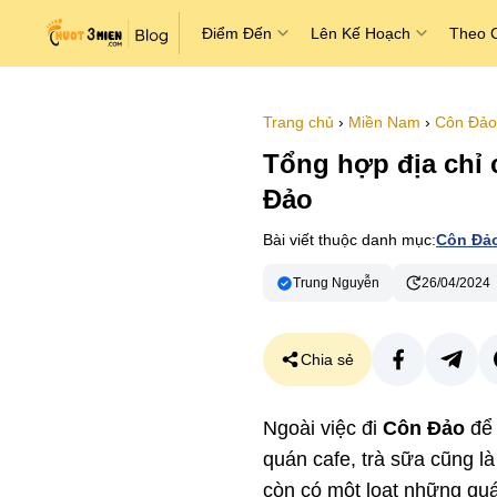
Điểm Đến
Lên Kế Hoạch
Theo 
Trang chủ
›
Miền Nam
›
Côn Đảo
Tổng hợp địa chỉ 
Đảo
Bài viết thuộc danh mục:
Côn Đả
Trung Nguyễn
26/04/2024
Chia sẻ
Ngoài việc đi
Côn Đảo
để 
quán cafe, trà sữa cũng l
còn có một loạt những quá