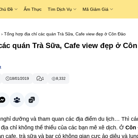
Chủ Đề
Ẩm Thực
Tìm Dịch Vụ
Mã Giảm Giá
›
Tổng hợp địa chỉ các quán Trà Sữa, Cafe view đẹp ở Côn Đảo
các quán Trà Sữa, Cafe view đẹp ở Côn
o
18/01/2019
1
8,332
nghỉ dưỡng và tham quan các địa điểm du lịch… Thì cá
à địa chỉ không thể thiếu của các bạn mê xê dịch. Ở
Côn
n cafe, trà sữa và bar có không gian cực ảo diệu và lun