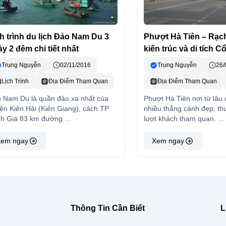
h trình du lịch Đảo Nam Du 3
Phượt Hà Tiên – Rạc
y 2 đêm chi tiết nhất
kiến trúc và di tích C
Trung Nguyễn
02/11/2016
Trung Nguyễn
26/
Lịch Trình
Địa Điểm Tham Quan
Địa Điểm Tham Quan
 Nam Du là quần đảo xa nhất của
Phượt Hà Tiên nơi từ lâu 
ện Kiên Hải (Kiên Giang), cách TP
nhiều thắng cảnh đẹp, th
h Giá 83 km đường …
lượt khách tham quan. …
em ngay
Xem ngay
Thông Tin Cần Biết
L