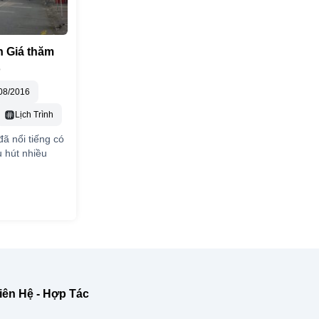
h Giá thăm
ổ
08/2016
Lịch Trình
đã nổi tiếng có
u hút nhiều
iên Hệ - Hợp Tác