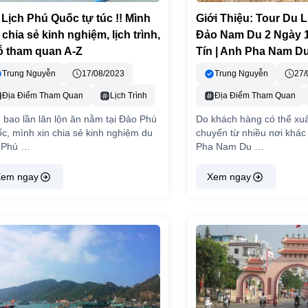
Lịch Phú Quốc tự túc !! Mình
Giới Thiệu: Tour Du L
 chia sẻ kinh nghiệm, lịch trình,
Đảo Nam Du 2 Ngày 
ỗ tham quan A-Z
Tín | Anh Pha Nam D
Trung Nguyễn
17/08/2023
Trung Nguyễn
27/
Địa Điểm Tham Quan
Lịch Trình
Địa Điểm Tham Quan
 bao lần lăn lộn ăn nằm tại Đảo Phú
Do khách hàng có thể xuấ
c, mình xin chia sẻ kinh nghiệm du
chuyển từ nhiều nơi khác
h Phú …
Pha Nam Du …
em ngay
Xem ngay