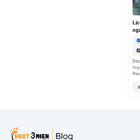
Lịc
ngà
Đảo
huy
Rạc
X