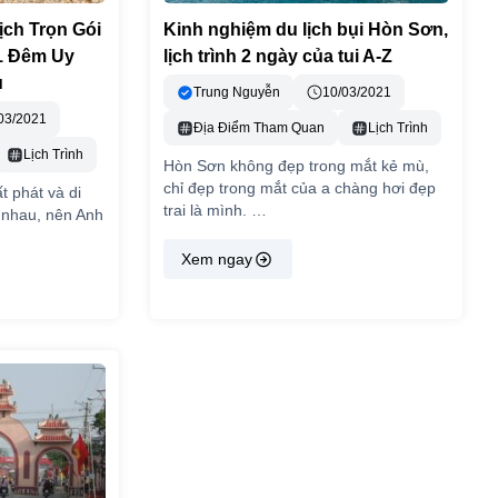
ịch Trọn Gói
Kinh nghiệm du lịch bụi Hòn Sơn,
1 Đêm Uy
lịch trình 2 ngày của tui A-Z
u
Trung Nguyễn
10/03/2021
03/2021
Địa Điểm Tham Quan
Lịch Trình
Lịch Trình
Hòn Sơn không đẹp trong mắt kẻ mù,
chỉ đẹp trong mắt của a chàng hơi đẹp
t phát và di
trai là mình. …
 nhau, nên Anh
Xem ngay