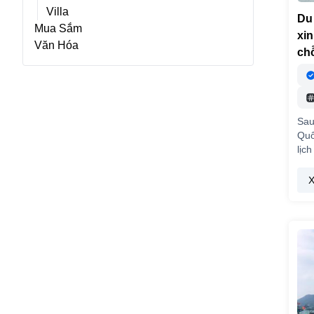
Villa
Du 
Mua Sắm
xin
Văn Hóa
ch
Sau
Quố
lịc
X