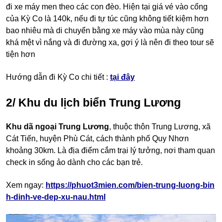
đi xe máy men theo các con đèo. Hiện tại giá vé vào cổng
của Kỳ Co là 140k, nếu đi tự túc cũng không tiết kiệm hơn
bao nhiêu mà di chuyển bằng xe máy vào mùa này cũng
khá mệt vì nắng và đi đường xa, gợi ý là nên đi theo tour sẽ
tiện hơn
Hướng dẫn đi Kỳ Co chi tiết :
tại đây
2/ Khu du lịch biển Trung Lương
Khu dã ngoại Trung Lương
, thuộc thôn Trung Lương, xã
Cát Tiến, huyện Phù Cát, cách thành phố Quy Nhơn
khoảng 30km. Là địa điểm cắm trại lý tưởng, nơi tham quan
check in sống ảo dành cho các bạn trẻ.
Xem ngay:
https://phuot3mien.com/bien-trung-luong-bin
h-dinh-ve-dep-xu-nau.html