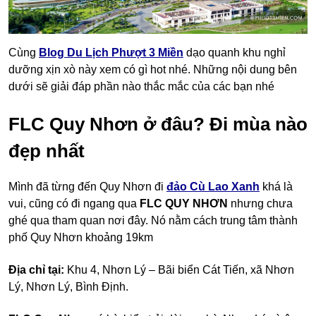
Cùng
Blog Du Lịch Phượt 3 Miền
dạo quanh khu nghỉ
dưỡng xịn xò này xem có gì hot nhé. Những nội dung bên
dưới sẽ giải đáp phần nào thắc mắc của các bạn nhé
FLC Quy Nhơn ở đâu? Đi mùa nào
đẹp nhất
Mình đã từng đến Quy Nhơn đi
đảo Cù Lao Xanh
khá là
vui, cũng có đi ngang qua
FLC QUY NHƠN
nhưng chưa
ghé qua tham quan nơi đây. Nó nằm cách trung tâm thành
phố Quy Nhơn khoảng 19km
Địa chỉ tại:
Khu 4, Nhơn Lý – Bãi biển Cát Tiến, xã Nhơn
Lý, Nhơn Lý, Bình Định.