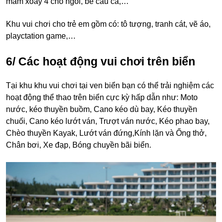
mâm xoay 4 chỗ ngồi, bể câu cá,…
Khu vui chơi cho trẻ em gồm có: tô tượng, tranh cát, vẽ áo,
playctation game,…
6/ Các hoạt động vui chơi trên biển
Tại khu khu vui chơi tại ven biển bạn có thể trải nghiệm các
hoạt động thể thao trên biển cực kỳ hấp dẫn như: Moto
nước, kéo thuyền buồm, Cano kéo dù bay, Kéo thuyền
chuối, Cano kéo lướt ván, Trượt ván nước, Kéo phao bay,
Chèo thuyền Kayak, Lướt ván đứng,Kính lặn và Ống thở,
Chân bơi, Xe đạp, Bóng chuyền bãi biển.