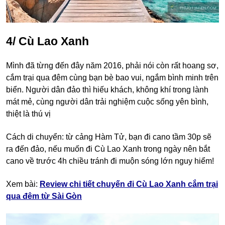
4/ Cù Lao Xanh
Mình đã từng đến đây năm 2016, phải nói còn rất hoang sơ,
cắm trại qua đêm cùng bạn bè bao vui, ngắm bình minh trên
biển. Người dân đảo thì hiếu khách, không khí trong lành
mát mẻ, cùng người dân trải nghiệm cuộc sống yên bình,
thiệt là thú vị
Cách di chuyển: từ cảng Hàm Tử, bạn đi cano tầm 30p sẽ
ra đến đảo, nếu muốn đi Cù Lao Xanh trong ngày nên bắt
cano về trước 4h chiều tránh đi muộn sóng lớn nguy hiểm!
Xem bài:
Review chi tiết chuyến đi Cù Lao Xanh cắm trại
qua đêm từ Sài Gòn