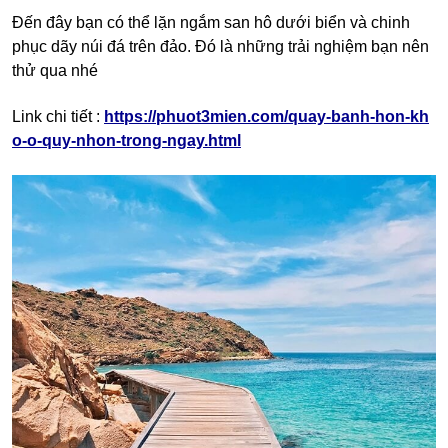
Đến đây bạn có thể lặn ngắm san hô dưới biển và chinh
phục dãy núi đá trên đảo. Đó là những trải nghiệm bạn nên
thử qua nhé
Link chi tiết :
https://phuot3mien.com/quay-banh-hon-kh
o-o-quy-nhon-trong-ngay.html