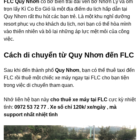
FLC Quy Nhơn
có bờ biển trải dài ven bờ Nhơn Lý và ôm
trọn lấy Kì Co Eo Gió là một địa điểm du lịch hấp dẫn tại
Quy Nhơn rất thu hút các bạn trẻ. Là một khu nghỉ dưỡng
resort phục vụ cho khách du lịch, nơi bạn có thể hòa mình
vào thiên nhiên và bỏ lại những áp lực mệt mỏi của công
việc.
Cách di chuyển từ Quy Nhơn đến FLC
Sau khi đến thành phố
Quy Nhơn
, bạn có thể thuê taxi đến
FLC rồi thuê một chiếc xe máy ngay tại FLC cho bạn tiện
trong việc di chuyển tham quan.
Nhớ liên hệ bạn này
cho thuê xe máy tại FLC
cực kỳ nhiệt
tình:
0972 53 72 77 . Xe số chỉ 120k/ xe/ngày , mà
support nhất nhiệt tình