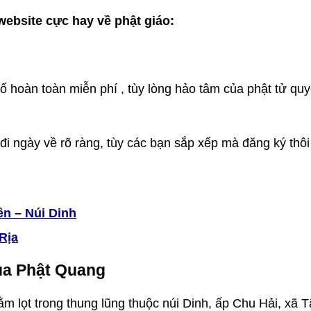
ebsite cực hay về phật giáo:
hố hoàn toàn miễn phí , tùy lòng hảo tâm của phật tử qu
đi ngày về rõ ràng, tùy các bạn sắp xếp mà đăng ký thôi
ên – Núi Dinh
 Rịa
ùa Phật Quang
m lọt trong thung lũng thuộc núi Dinh, ấp Chu Hải, xã 