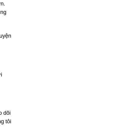
ớn.
ợng
huyện
i
o dõi
g tôi