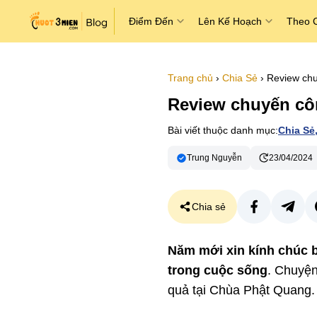
Điểm Đến
Lên Kế Hoạch
Theo 
Trang chủ
›
Chia Sẻ
›
Review chu
Review chuyến cô
Bài viết thuộc danh mục:
Chia Sẻ
Trung Nguyễn
23/04/2024
Chia sẻ
Năm mới xin kính chúc b
trong cuộc sống
. Chuyện
quả tại Chùa Phật Quang.