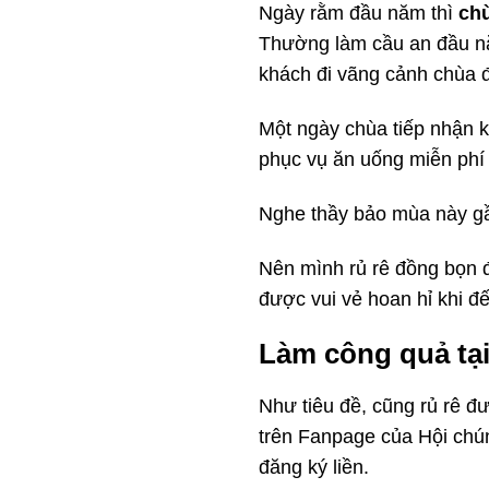
Ngày rằm đầu năm thì
chù
Thường làm cầu an đầu nă
khách đi vãng cảnh chùa 
Một ngày chùa tiếp nhận k
phục vụ ăn uống miễn phí t
Nghe thầy bảo mùa này g
Nên mình rủ rê đồng bọn đ
được vui vẻ hoan hỉ khi đ
Làm công quả tạ
Như tiêu đề, cũng rủ rê 
trên Fanpage của Hội chú
đăng ký liền.