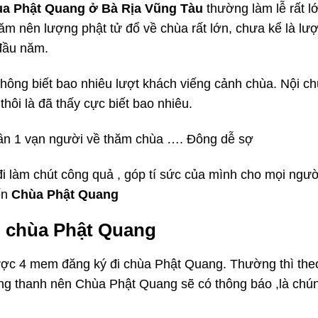
a Phật Quang ở Bà Rịa Vũng Tàu
thường làm lễ rất l
m nên lượng phật tử đổ về chùa rất lớn, chưa kể là lư
đầu năm.
hông biết bao nhiêu lượt khách viếng cảnh chùa. Nội c
hôi là đã thấy cực biết bao nhiêu.
ần 1 vạn người về thăm chùa …. Đông dễ sợ
i làm chút công quả , góp tí sức của mình cho mọi ngườ
ến
Chùa Phật Quang
i chùa Phật Quang
được 4 mem đăng ký đi chùa Phật Quang. Thường thì the
ng thanh nên Chùa Phật Quang sẽ có thông báo ,là chún