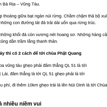
h Bà Rịa – Vũng Tàu.
p thoáng giữa bạt ngàn núi rừng. Chầm chậm thả bộ xu
à những con đường lát đá trải dài uốn qua rừng trúc.
 những khối đá còn vương nét hoang sơ. Những hàng c
ũng dần trầm lắng thanh thản.
áy thì có 2 cách để tới chùa Phật Quang
 ba vũng tàu ghẹo phải đâm thẳng QL 51 là tới
Lái, đâm thẳng là tới QL 51 ghẹo phải là tới
hu phí, đi thêm 10km ghẹo trái là lên Núi Dinh là tới Chù
 nhiều niềm vui