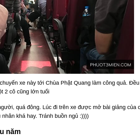
n chuyến xe này tới Chùa Phật Quang làm công quả. Đều
ột 2 cô cũng lớn tuổi
gười, quá đông. Lúc đi trên xe được mở bài giảng của 
 nhân khá hay. Tránh buồn ngủ :))))
ầu năm