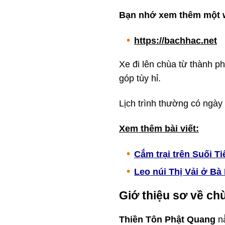
Bạn nhớ xem thêm một w
https://bachhac.net
Xe đi lên chùa từ thành p
góp tùy hỉ.
Lịch trình thường có ngày 
Xem thêm bài viết:
Cắm trại trên Suối Ti
Leo núi Thị Vải ở Bà
Giớ thiệu sơ về ch
Thiền Tôn Phật Quang
nằ