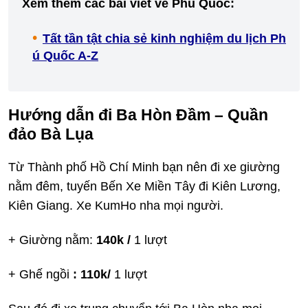
Xem thêm các bài viết về Phú Quốc:
Tất tần tật chia sẻ kinh nghiệm du lịch Ph
ú Quốc A-Z
Hướng dẫn đi Ba Hòn Đầm – Quần
đảo Bà Lụa
Từ Thành phố Hồ Chí Minh bạn nên đi xe giường
nằm đêm, tuyến Bến Xe Miền Tây đi Kiên Lương,
Kiên Giang. Xe KumHo nha mọi người.
+ Giường nằm:
140k /
1 lượt
+ Ghế ngồi
: 110k/
1 lượt