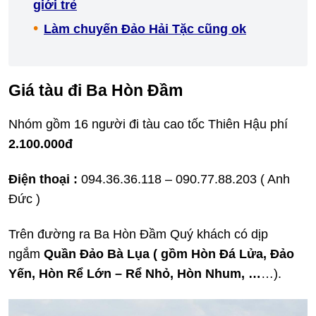
giới trẻ
Làm chuyến Đảo Hải Tặc cũng ok
Giá tàu đi Ba Hòn Đầm
Nhóm gồm 16 người đi tàu cao tốc Thiên Hậu phí
2.100.000đ
Điện thoại :
094.36.36.118 – 090.77.88.203 ( Anh
Đức )
Trên đường ra Ba Hòn Đầm Quý khách có dịp
ngắm
Quần Đảo Bà Lụa ( gồm Hòn Đá Lửa, Đảo
Yến, Hòn Rể Lớn – Rể Nhỏ, Hòn Nhum, …
…).