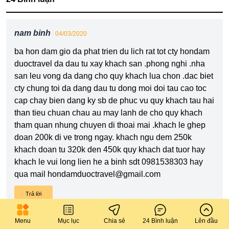
nam binh
04/03/2020
ba hon dam gio da phat trien du lich rat tot cty hondam
duoctravel da dau tu xay khach san .phong nghi .nha
san leu vong da dang cho quy khach lua chon .dac biet
cty chung toi da dang dau tu dong moi doi tau cao toc
cap chay bien dang ky sb de phuc vu quy khach tau hai
than tieu chuan chau au may lanh de cho quy khach
tham quan nhung chuyen di thoai mai .khach le ghep
doan 200k di ve trong ngay. khach ngu dem 250k
khach doan tu 320k den 450k quy khach dat tuor hay
khach le vui long lien he a binh sdt 0981538303 hay
qua mail
hondamduoctravel@gmail.com
Trả lời
Menu
Mục lục
Chia sẻ
24 Bình luận
Lên đầu