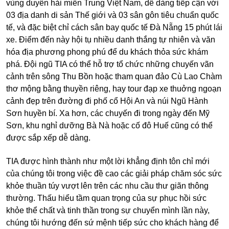
vùng duyên hải miền Trung Việt Nam, dễ dàng tiếp cận với
03 địa danh di sản Thế giới và 03 sân gôn tiêu chuẩn quốc
tế, và đặc biệt chỉ cách sân bay quốc tế Đà Nẵng 15 phút lái
xe. Điểm đến này hội tụ nhiều danh thắng tự nhiên và văn
hóa địa phương phong phú để du khách thỏa sức khám
phá. Đội ngũ TIA có thể hỗ trợ tổ chức những chuyến vãn
cảnh trên sông Thu Bồn hoặc tham quan đảo Cù Lao Chàm
thơ mộng bằng thuyền riêng, hay tour đạp xe thuởng ngoạn
cảnh đẹp trên đường đi phố cổ Hội An và núi Ngũ Hành
Sơn huyền bí. Xa hơn, các chuyến đi trong ngày đến Mỹ
Sơn, khu nghỉ dưỡng Bà Nà hoặc cố đô Huế cũng có thể
được sắp xếp dễ dàng.
TIA được hình thành như một lời khẳng định tôn chỉ mới
của chúng tôi trong việc đề cao các giải pháp chăm sóc sức
khỏe thuần túy vượt lên trên các nhu cầu thư giãn thông
thường. Thấu hiểu tầm quan trọng của sự phục hồi sức
khỏe thể chất và tinh thần trong sự chuyển mình lần này,
chúng tôi hướng đến sứ mệnh tiếp sức cho khách hàng để