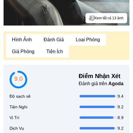
Xem tất cả 13 ảnh
Hình Ảnh
Đánh Giá
Loại Phòng
Giá Phòng
Tiện Ích
Điểm Nhận Xét
9.0
Đánh giá trên
Agoda
Độ sạch sẽ
9.4
Tiện Nghi
9.2
Vị Trí
8.9
Dịch Vụ
9.2