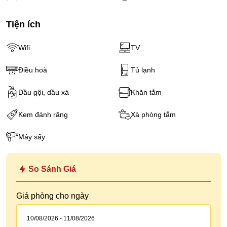
Tiện ích
Wifi
TV
Điều hoà
Tủ lạnh
Dầu gội, dầu xả
Khăn tắm
Kem đánh răng
Xà phòng tắm
Máy sấy
So Sánh Giá
Giá phòng cho ngày