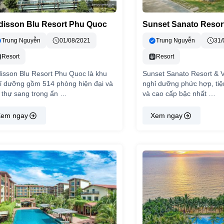
disson Blu Resort Phu Quoc
Sunset Sanato Resort
Trung Nguyễn
01/08/2021
Trung Nguyễn
31/
Resort
Resort
isson Blu Resort Phu Quoc là khu
Sunset Sanato Resort & Vi
ỉ dưỡng gồm 514 phòng hiện đại và
nghỉ dưỡng phức hợp, tiệ
t thự sang trọng ẩn …
và cao cấp bậc nhất …
em ngay
Xem ngay