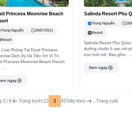
sit Princess Moonrise Beach
Salinda Resort Phu 
sort
Trung Nguyễn
28/
Trung Nguyễn
29/07/2021
Resort
Resort
Salinda Resort Phu Quoc 
dưỡng chuẩn 5 sao với p
 Loại Phòng Tại Dusit Princess
trúc mới mẻ. Bao gồm …
nrise Dịch Vụ Và Tiện Ích Vị Trí
it Princess Moonrise Beach Resort
u …
Xem ngay
em ngay
 3 / 9
Trang trước
1
2
3
4
5
Tiếp theo
...
Trang cuối