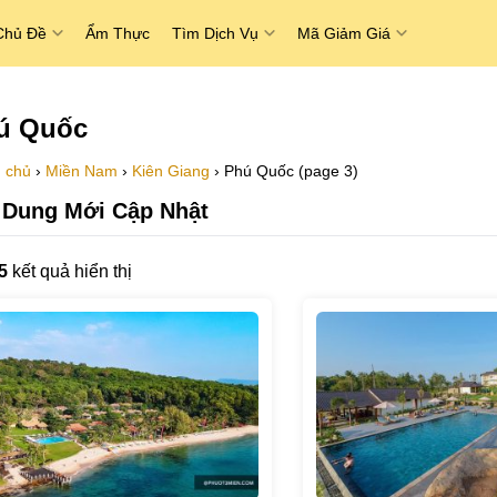
Chủ Đề
Ẩm Thực
Tìm Dịch Vụ
Mã Giảm Giá
ú Quốc
 chủ
›
Miền Nam
›
Kiên Giang
›
Phú Quốc (page 3)
 Dung Mới Cập Nhật
5
kết quả hiển thị