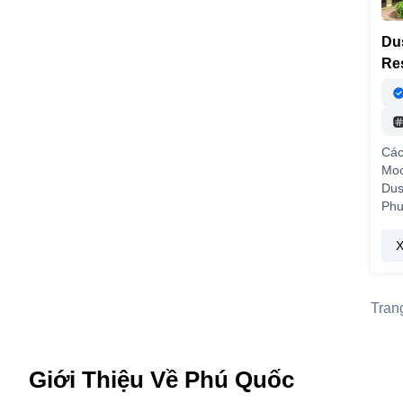
Du
Re
Các
Moo
Dus
Ph
X
Trang
Giới Thiệu Về Phú Quốc