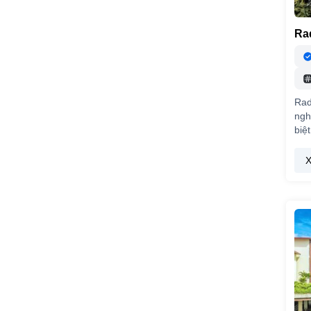
Ra
Rad
ngh
biệ
X