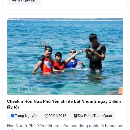
Xem ngay
Checkin Hòn Nưa Phú Yên chỉ để bắt Nhum 2 ngày 1 đêm
lầy lội
Trung Nguyễn
20/04/2016
Địa Điểm Tham Quan
Hòn Nưa ở Phú Yên một nơi hiểu theo đúng nghĩa là hoang sơ