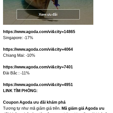
https://www.agoda.com/vi&city=14865
Singapore: -17%
https://www.agoda.com/vi&city=4064
Chiang Mai: -10%
https://www.agoda.com/vi&city=7401
Đài Bắc : -11%
https://www.agoda.com/vi&city=4951
LINK TÌM PHÒNG:
Coupon Agoda ưu đãi khám phá
Tương tự như mã giảm giá trên.
Mã giảm giá Agoda ưu