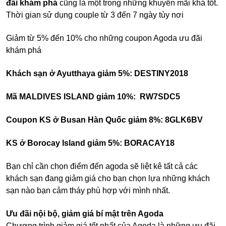
đãi khám phá
cũng là một trong những khuyến mãi khá tốt.
Thời gian sử dụng couple từ 3 đến 7 ngày tùy nơi
Giảm từ 5% đến 10% cho những coupon Agoda ưu đãi
khám phá
Khách sạn ở Ayutthaya giảm 5%: DESTINY2018
Mã MALDIVES ISLAND giảm 10%: RW7SDC5
Coupon KS ở Busan Hàn Quốc giảm 8%: 8GLK6BV
KS ở Borocay Island giảm 5%: BORACAY18
Bạn chỉ cần chọn điểm đến agoda sẽ liệt kê tất cả các
khách sạn đang giảm giá cho bạn chọn lựa những khách
sạn nào bạn cảm tháy phù hợp với mình nhất.
Ưu đãi nội bộ, giảm giá bí mật trên Agoda
Chương trình giảm giá tốt nhất của Agoda là những ưu đãi