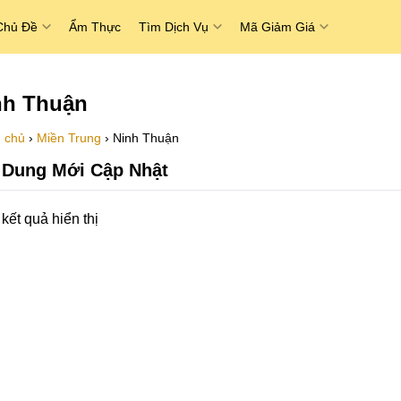
Chủ Đề
Ẩm Thực
Tìm Dịch Vụ
Mã Giảm Giá
nh Thuận
 chủ
›
Miền Trung
›
Ninh Thuận
 Dung Mới Cập Nhật
kết quả hiển thị