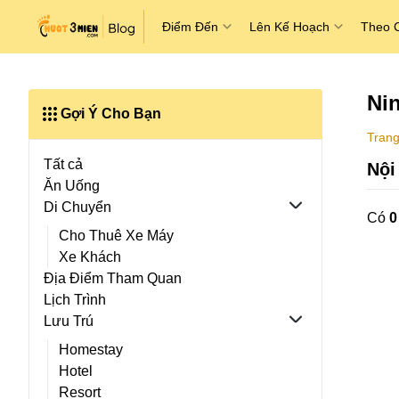
Điểm Đến
Lên Kế Hoạch
Theo 
Ni
Gợi Ý Cho Bạn
Trang
Tất cả
Nội
Ăn Uống
Di Chuyển
Có
0
Cho Thuê Xe Máy
Xe Khách
Địa Điểm Tham Quan
Lịch Trình
Lưu Trú
Homestay
Hotel
Resort