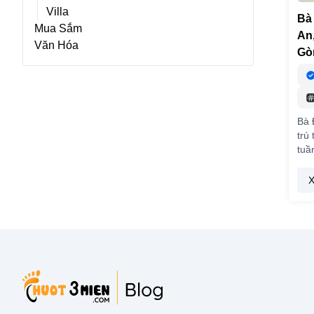
Villa
Bà
Mua Sắm
An,
Văn Hóa
Gòn
Bà 
trú
tuầ
X